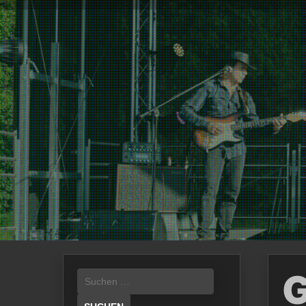
Suchen
G
nach: