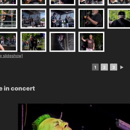
w slideshow]
1
2
3
►
e in concert