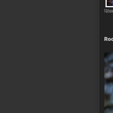
[Sho
Ro