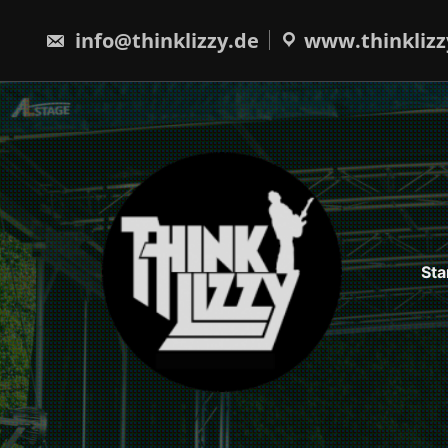
Skip
to
info@thinklizzy.de
www.thinklizz
content
Sta