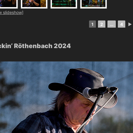
w slideshow]
1
2
...
4
►
ckin‘ Röthenbach 2024