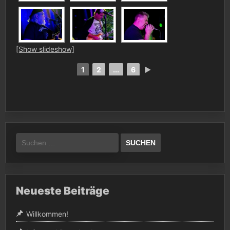
[Show slideshow]
1
2
...
6
►
Suchen
nach:
Neueste Beiträge
Willkommen!