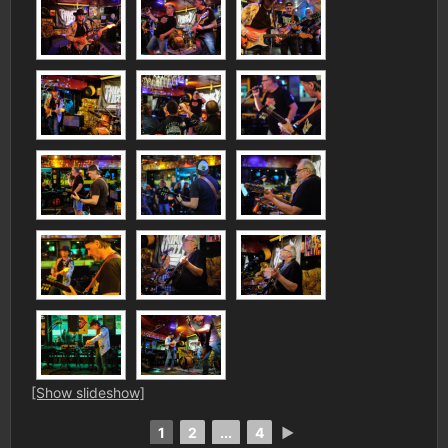
[Show slideshow]
1
2
...
4
►