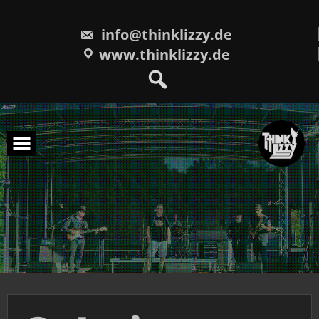
Skip
to
content
info@thinklizzy.de
www.thinklizzy.de