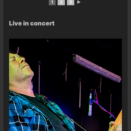
1
2
3
►
Live in concert