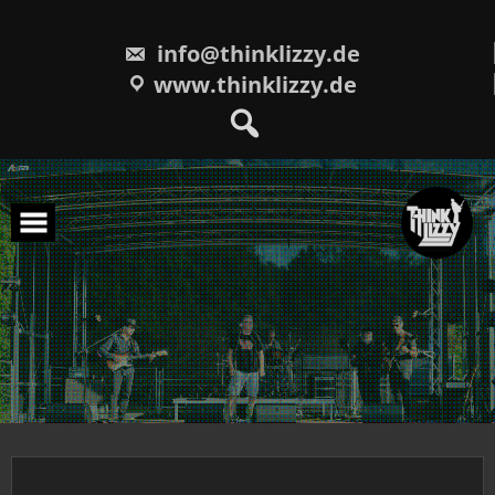
Skip
to
content
info@thinklizzy.de
www.thinklizzy.de