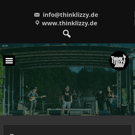
Skip
to
content
info@thinklizzy.de
www.thinklizzy.de