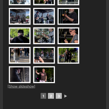
[Show slideshow]
1
2
3
►