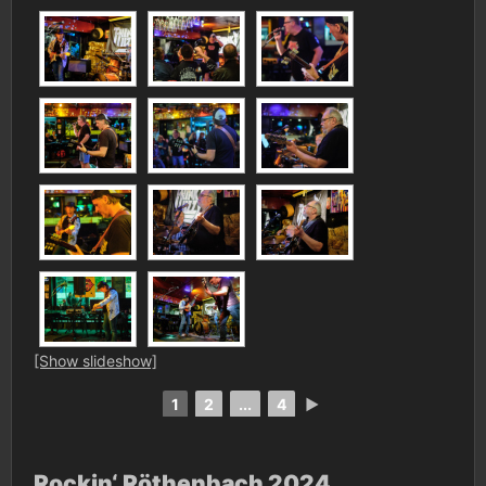
[Show slideshow]
1
2
...
4
►
Rockin‘ Röthenbach 2024