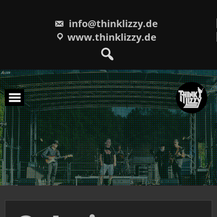
Skip
to
content
info@thinklizzy.de
www.thinklizzy.de