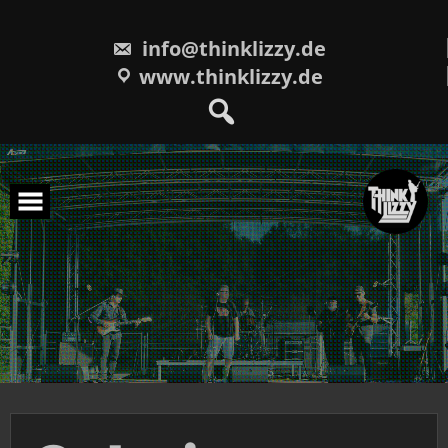
Skip
to
content
info@thinklizzy.de
www.thinklizzy.de