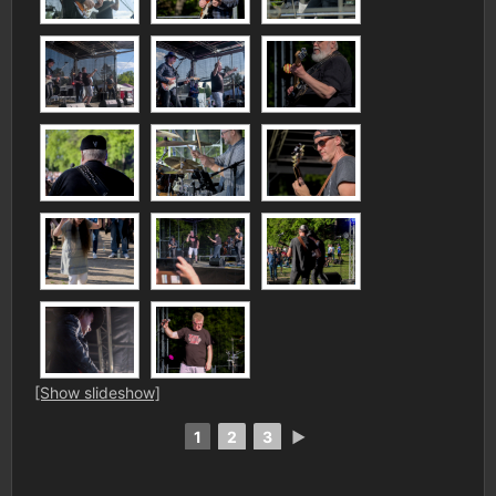
[Show slideshow]
1
2
3
►