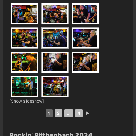
[Show slideshow]
1
2
...
4
►
Rockin‘ Röthenbach 2024