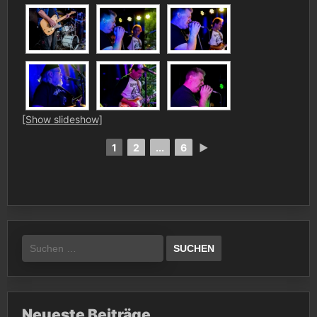
[Show slideshow]
1
2
...
6
►
Suchen
nach:
Neueste Beiträge