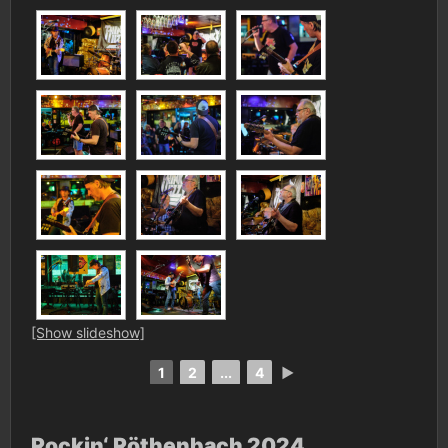
[Show slideshow]
1
2
...
4
►
Rockin‘ Röthenbach 2024