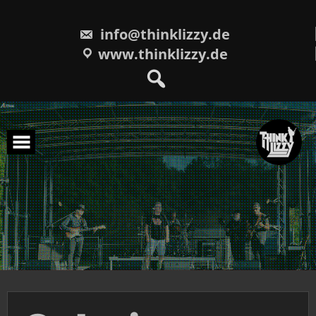
Skip
to
content
info@thinklizzy.de
www.thinklizzy.de