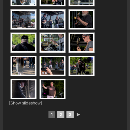
[Show slideshow]
1
2
3
►