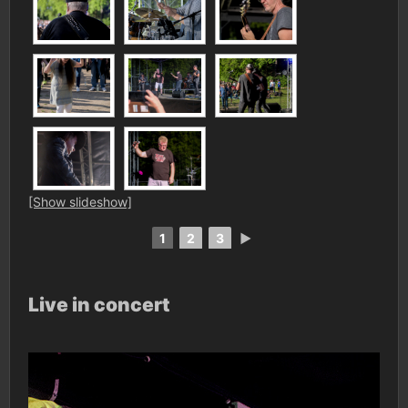
[Show slideshow]
1
2
3
►
Live in concert