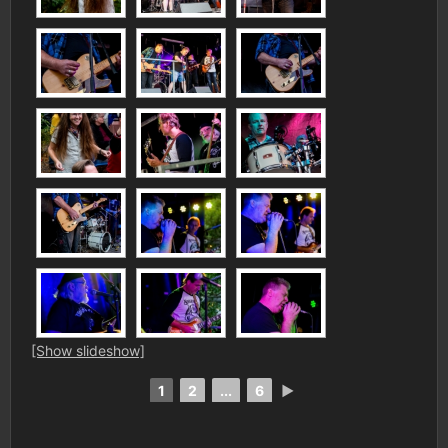
[Show slideshow]
1
2
...
6
►