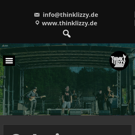
Skip
to
content
info@thinklizzy.de
www.thinklizzy.de