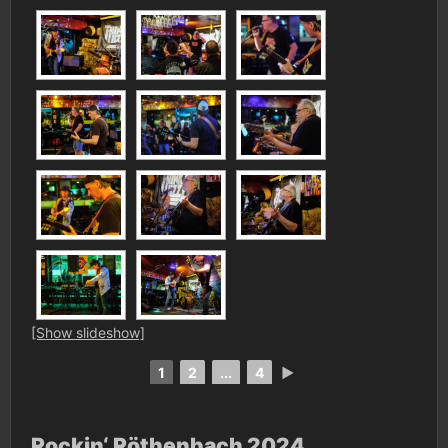
[Show slideshow]
1
2
...
4
►
Rockin‘ Röthenbach 2024