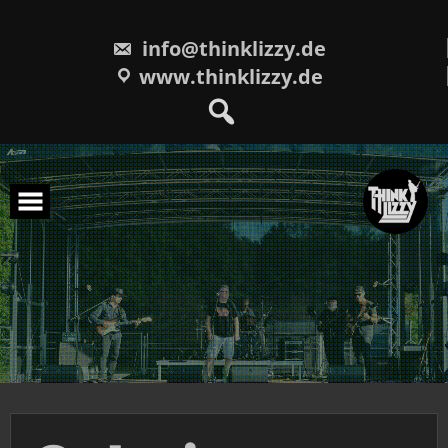
Skip
to
content
info@thinklizzy.de
www.thinklizzy.de