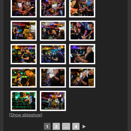
[Show slideshow]
1
2
...
4
►