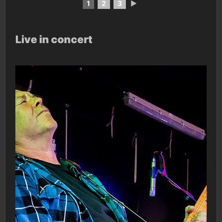
1
2
3
►
Live in concert