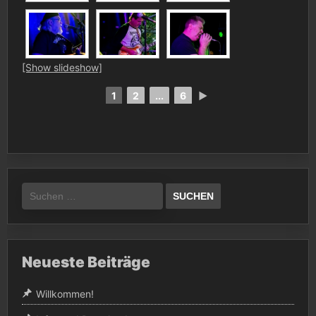
[Show slideshow]
1
2
...
6
►
Suchen
nach:
Neueste Beiträge
Willkommen!