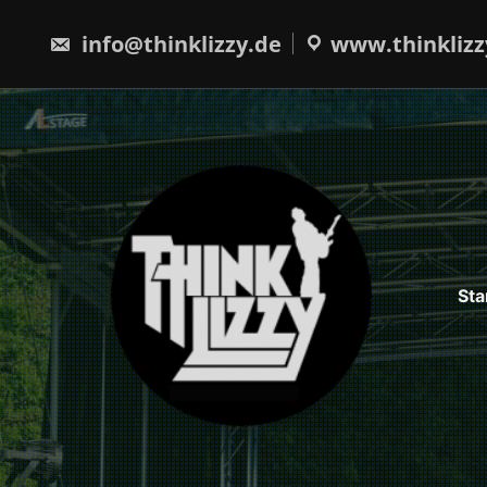
Skip
to
info@thinklizzy.de
www.thinklizz
content
Sta