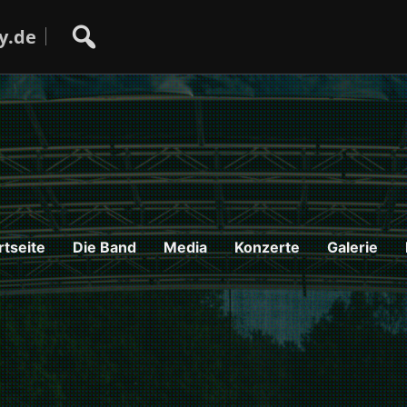
y.de
rtseite
Die Band
Media
Konzerte
Galerie