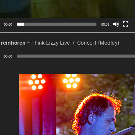
00:00
00:32
r
reinhören
– Think Lizzy Live in Concert (Medley)
-
r
00:00