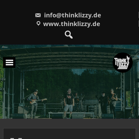
Skip
to
content
info@thinklizzy.de
www.thinklizzy.de