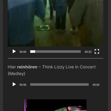
00:00
00:32
Hier
reinhören
– Think Lizzy Live in Concert
(Medley)
Audio-
Player
00:00
00:00