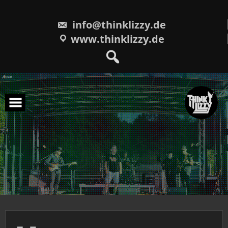
Skip
to
content
info@thinklizzy.de
www.thinklizzy.de