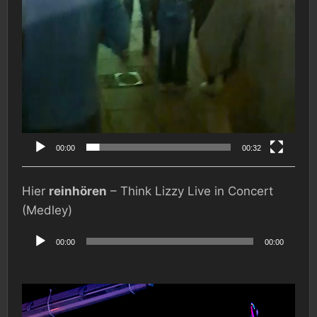
00:00
00:32
Hier
reinhören
– Think Lizzy Live in Concert
(Medley)
Audio-
Player
00:00
00:00