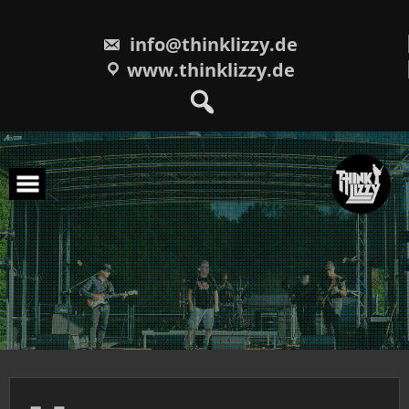
Skip
to
content
info@thinklizzy.de
www.thinklizzy.de