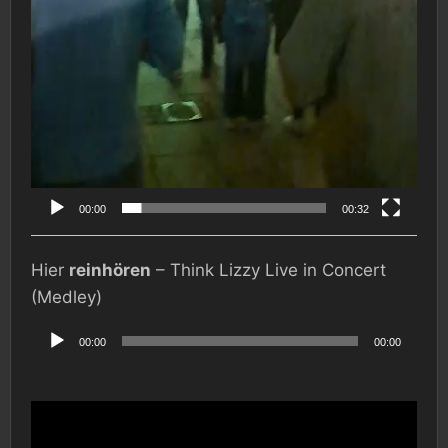
00:00
00:32
Hier
reinhören
– Think Lizzy Live in Concert
(Medley)
Audio-
Player
00:00
00:00