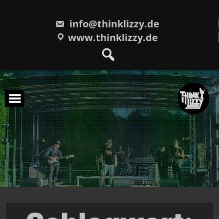
Skip
to
content
info@thinklizzy.de
www.thinklizzy.de