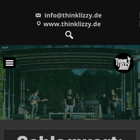
Skip
to
content
info@thinklizzy.de
www.thinklizzy.de