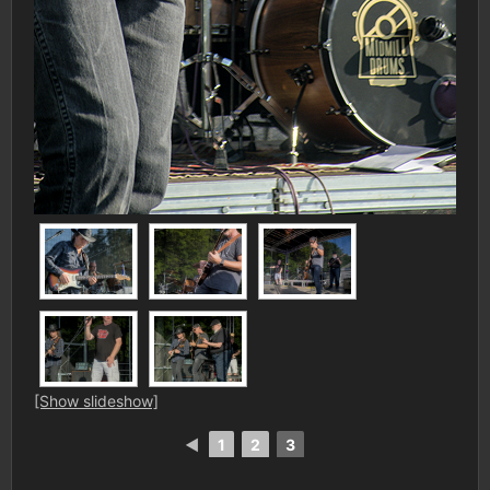
[Show slideshow]
◄
1
2
3