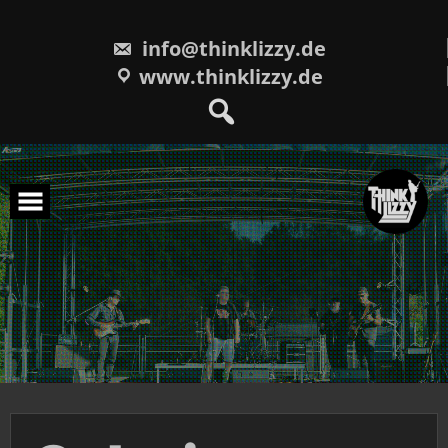
Skip
to
content
info@thinklizzy.de
www.thinklizzy.de