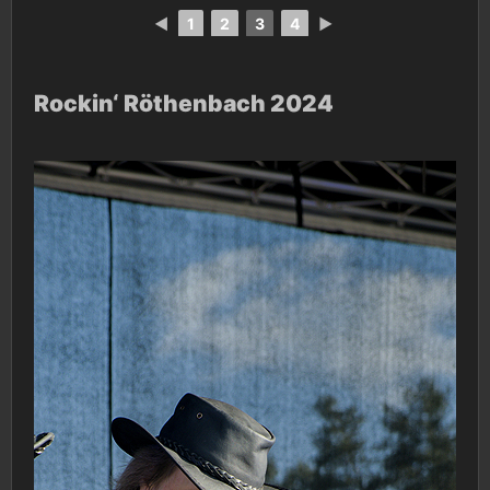
◄
1
2
3
4
►
Rockin‘ Röthenbach 2024