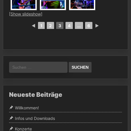
[Show slideshow]
◄
1
2
3
4
...
6
►
Suchen
nach:
Neueste Beiträge
Willkommen!
Infos und Downloads
Konzerte