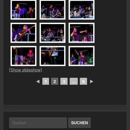
[Show slideshow]
◄
1
2
3
...
6
►
Suchen
nach: