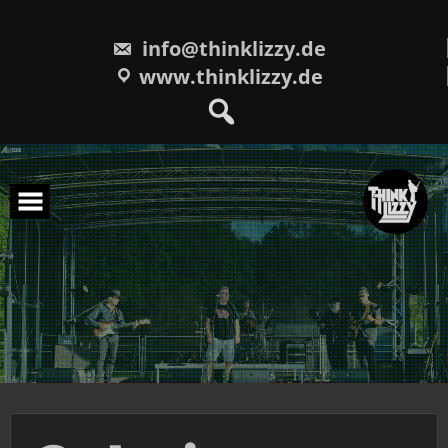
Skip
to
content
info@thinklizzy.de
www.thinklizzy.de