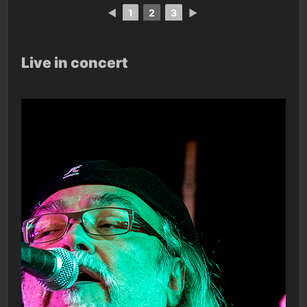
◄
1
2
3
►
Live in concert