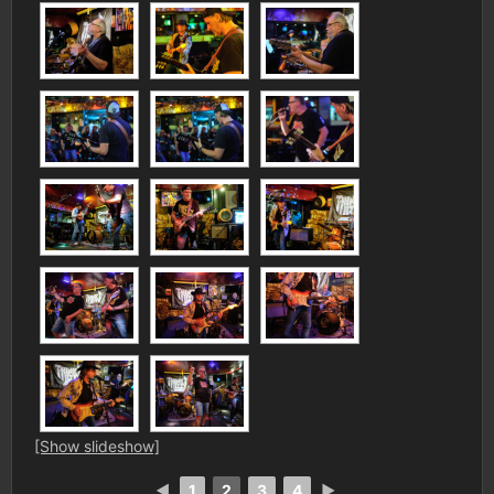
[Show slideshow]
◄
1
2
3
4
►