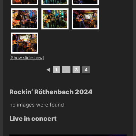
[Show slideshow]
◄
1
...
3
4
Rockin‘ Röthenbach 2024
no images were found
Live in concert