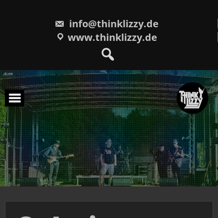
Skip
to
content
info@thinklizzy.de
www.thinklizzy.de