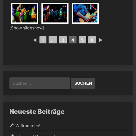
[Show slideshow]
◄
1
...
3
4
5
6
►
Suchen
nach:
Neueste Beiträge
Willkommen!