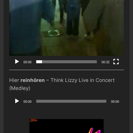
00:00
00:32
Hier
reinhören
– Think Lizzy Live in Concert
(Medley)
Audio-
Player
00:00
00:00