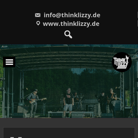
Skip
to
content
info@thinklizzy.de
www.thinklizzy.de