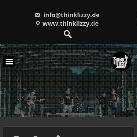
Skip
to
content
info@thinklizzy.de
www.thinklizzy.de